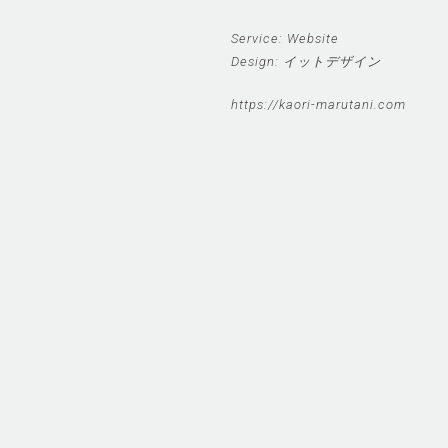
Service: Website
Design: イットデザイン
https://kaori-marutani.com